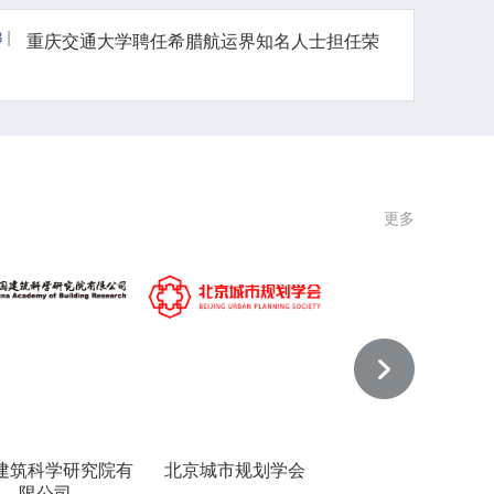
3
重庆交通大学聘任希腊航运界知名人士担任荣
誉院长及荣誉教授 中...
更多
学研究院有
北京城市规划学会
阿塞拜疆建筑大学
乌
司
国