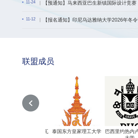
11-24
【预通知】马来西亚巴生新镇国际设计竞赛｜全
11-12
【报名通知】印尼乌达雅纳大学2026年冬
联盟成员
图瓦共和国图瓦
泰国东方皇家理工大学
巴西里约热内卢天主教
国立大学
大学