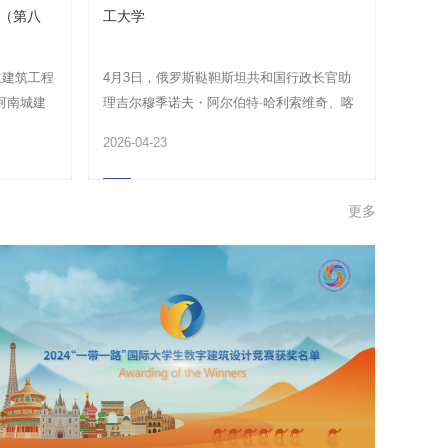
 （第八
工大学
立建筑工程
4月3日，俄罗斯鞑靼斯坦共和国行政长官助
河南城建
理吉尔穆季诺夫・阿尔伯特·哈利索维奇、喀
山联邦大学副校长阿里...
2026-04-23
更多