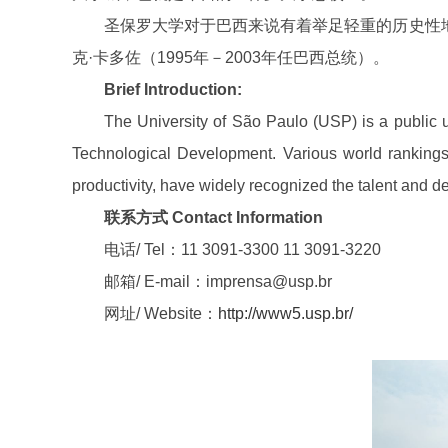
圣保罗大学对于巴西来说有着举足轻重的历史性地
克·卡多佐（1995年－2003年任巴西总统）。
Brief Introduction:
The University of São Paulo (USP) is a public un
Technological Development. Various world rankings, c
productivity, have widely recognized the talent and 
联系方式 Contact Information
电话/ Tel：11 3091-3300 11 3091-3220
邮箱/ E-mail：imprensa@usp.br
网址/ Website：
http://www5.usp.br/