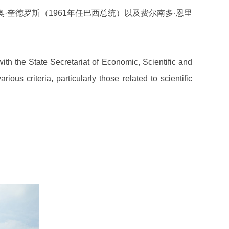
奎德罗斯（1961年任巴西总统）以及费尔南多·恩里
ith the State Secretariat of Economic, Scientific and
us criteria, particularly those related to scientific