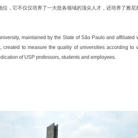
位，它不仅仅培养了一大批各领域的顶尖人才，还培养了雅尼奥·
iversity, maintained by the State of São Paulo and affiliated w
reated to measure the quality of universities according to vario
dedication of USP professors, students and employees.