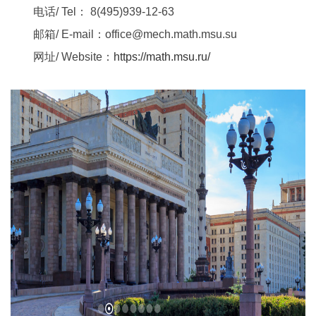
电话/ Tel： 8(495)939-12-63
邮箱/ E-mail：office@mech.math.msu.su
网址/ Website：
https://math.msu.ru/