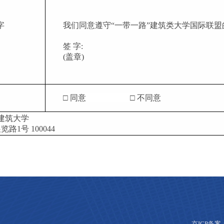
字
我们同意遵守“一带一路”建筑类大学国际联盟
签 字:
(
盖章)
□
同意 □ 不同意
建筑大学
路1号 100044
京ICP备案